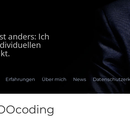
t anders: Ich
dividuellen
kt.
Erfahrungen
Über mich
News
Datenschutzerk
OOcoding
rfahrungen
Über mich
News
Datenschutzerklär