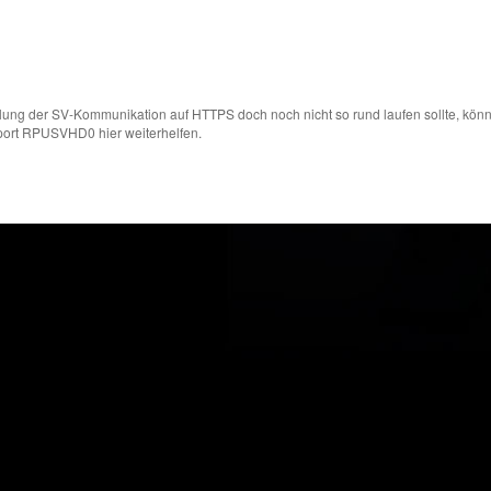
ellung der SV-Kommunikation auf HTTPS doch noch nicht so rund laufen sollte, könn
eport RPUSVHD0 hier weiterhelfen.