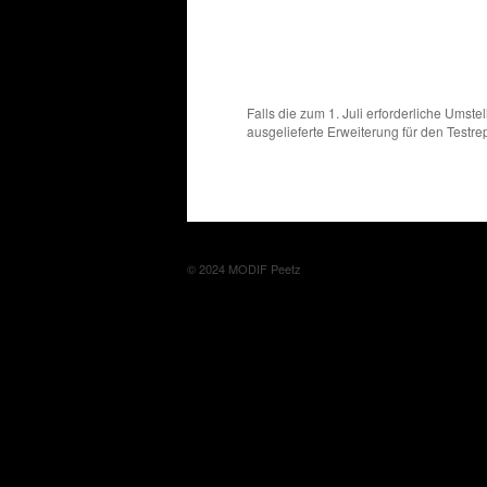
Falls die zum 1. Juli erforderliche Umst
ausgelieferte Erweiterung für den Testr
© 2024 MODIF Peetz