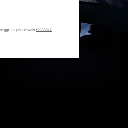
te ggf. die per Hinweis
#2333817