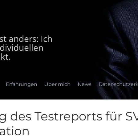
t anders: Ich
dividuellen
kt.
Erfahrungen
Über mich
News
Datenschutzerk
 des Testreports für S
tion
rfahrungen
Über mich
News
Datenschutzerklär