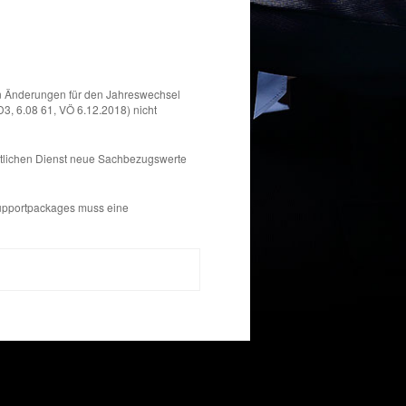
n Änderungen für den Jahreswechsel
3, 6.08 61, VÖ 6.12.2018) nicht
ntlichen Dienst neue Sachbezugswerte
 Supportpackages muss eine