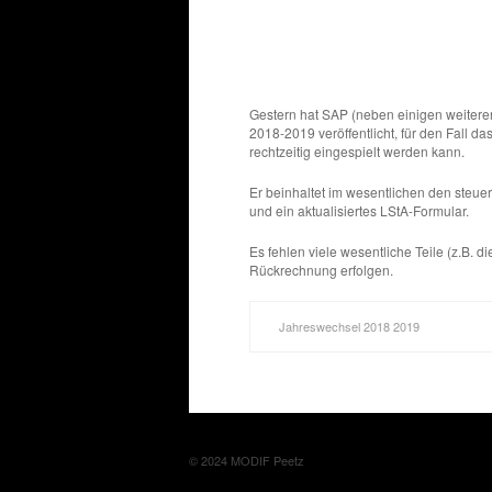
Gestern hat SAP (neben einigen weitere
2018-2019 veröffentlicht, für den Fall 
rechtzeitig eingespielt werden kann.
Er beinhaltet im wesentlichen den steu
und ein aktualisiertes LStA-Formular.
Es fehlen viele wesentliche Teile (z.B. 
Rückrechnung erfolgen.
Jahreswechsel 2018 2019
© 2024 MODIF Peetz