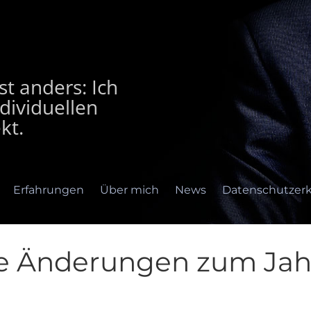
t anders: Ich
dividuellen
kt.
Erfahrungen
Über mich
News
Datenschutzerk
e Änderungen zum Jah
rfahrungen
Über mich
News
Datenschutzerklär