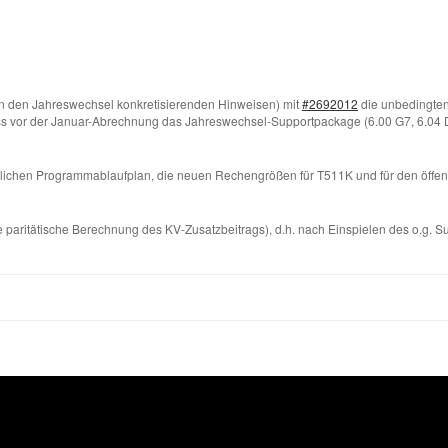
n den Jahreswechsel konkretisierenden Hinweisen) mit
#2692012
die unbedingte
dass vor der Januar-Abrechnung das Jahreswechsel-Supportpackage (6.00 G7, 6.04 D
erlichen Programmablaufplan, die neuen Rechengrößen für T511K und für den öffe
die paritätische Berechnung des KV-Zusatzbeitrags), d.h. nach Einspielen des o.g.