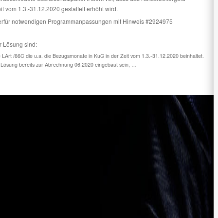
it vom 1.3.-31.12.2020 gestaffelt erhöht wird.
ierfür notwendigen Programmanpassungen mit Hinweis #2924975
r Lösung sind:
e LArt /66C die u.a. die Bezugsmonate in KuG in der Zeit vom 1.3.-31.12.2020 beinhaltet.
die Lösung bereits zur Abrechnung 06.2020 eingebaut sein, …