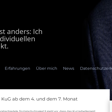
t anders: Ich
dividuellen
kt.
Erfahrungen
Über mich
News
Datenschutzerk
 KuG ab dem 4. und dem 7. Monat
rfahrungen
Über mich
News
Datenschutzerklär
erabschiedete Sozialschutzpaket II sieht vor, dass das Kurzarbeitergeld