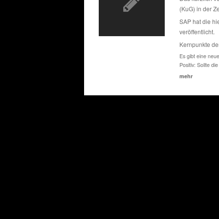
(KuG) in der Ze
SAP hat die h
veröffentlicht.
Kernpunkte de
Es gibt eine neu
Positiv: Sollte 
mehr