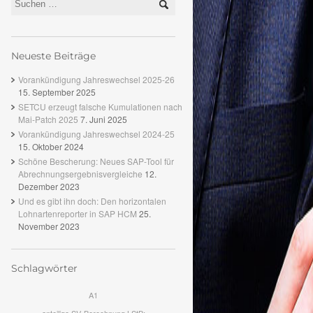
Neueste Beiträge
Vorankündigung Jahreswechsel 2025-26
15. September 2025
SETCU erzeugt falsche Kumulationen nach
Mai-Patch 2025
7. Juni 2025
Vorankündigung Jahreswechsel 2024-25
15. Oktober 2024
Schöne Bescherung: Neues SAP-Tool für
Abrechnungsergebnisvergleiche
12.
Dezember 2023
Und es gibt ihn doch: Den horizontalen
Lohnartenreporter in SAP HCM
25.
November 2023
Schlagwörter
A1