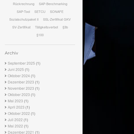
Rückrechnung
SAP-Benchmarking
SAP-Tool
SETCU
SONAFE
Sozialschutzpaket II
SSL-Zertifikat GKV
SV-Zertifikat
Tätigkeitsverbot
§3b
§100
Archiv
September 2025
(1)
Juni 2025
(1)
Oktober 2024
(1)
Dezember 2023
(1)
November 2023
(1)
Oktober 2023
(1)
Mai 2023
(1)
April 2023
(1)
Oktober 2022
(1)
Juli 2022
(1)
Mai 2022
(1)
Dezember 2021
(1)