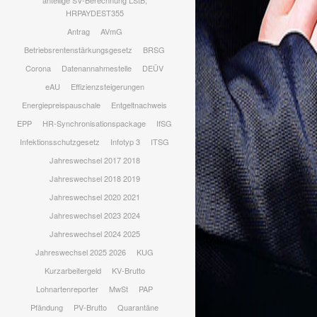
anteilige SV-Berechnung LStB;
HRPAYDEST355
Antrag
AVmG
Betriebsrentenstärkungsgesetz
BRSG
Corona
Datenannahmestelle
DEÜV
eAU
Effizienzsteigerungen
Energiepreispauschale
Entgeltnachweis
EPP
HR-Synchronisationspackage
IfSG
Infektionsschutzgesetz
Infotyp 3
ITSG
Jahreswechsel 2017 2018
Jahreswechsel 2018 2019
Jahreswechsel 2020 2021
Jahreswechsel 2023 2024
Jahreswechsel 2024 2025
Jahreswechsel 2025 2026
KUG
Kurzarbeitergeld
KV-Brutto
Lohnartenreporter
MwSt
PAP
Pfändung
PV-Brutto
Quarantäne