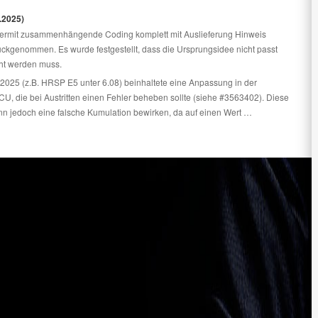
.2025)
iermit zusammenhängende Coding komplett mit Auslieferung Hinweis
kgenommen. Es wurde festgestellt, dass die Ursprungsidee nicht passt
ht werden muss.
2025 (z.B. HRSP E5 unter 6.08) beinhaltete eine Anpassung in der
U, die bei Austritten einen Fehler beheben sollte (siehe #3563402). Diese
n jedoch eine falsche Kumulation bewirken, da auf einen Wert …