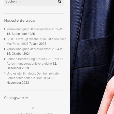
Neueste Beiträge
Vorankündigung Jahreswechsel 2025-26
15. September 2025
SETCU erzeugt falsche Kumulationen nach
Mai-Patch 2025
7. Juni 2025
Vorankündigung Jahreswechsel 2024-25
15. Oktober 2024
Schöne Bescherung: Neues SAP-Tool für
Abrechnungsergebnisvergleiche
12.
Dezember 2023
Und es gibt ihn doch: Den horizontalen
Lohnartenreporter in SAP HCM
25.
November 2023
Schlagwörter
A1