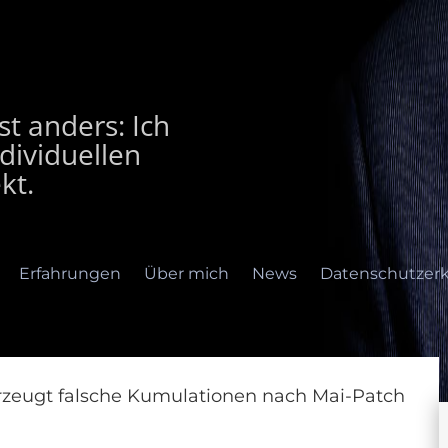
t anders: Ich
dividuellen
kt.
Erfahrungen
Über mich
News
Datenschutzerk
zeugt falsche Kumulationen nach Mai-Patch
rfahrungen
Über mich
News
Datenschutzerklär