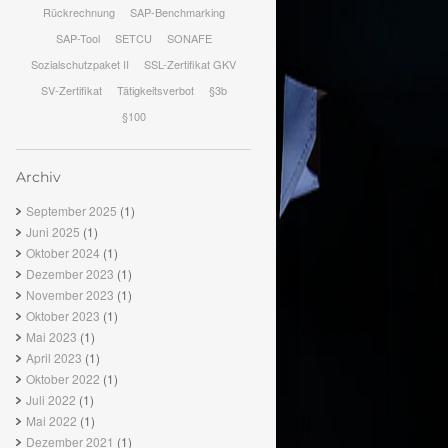
Rückrechnung
SAP-Benchmarking
SAP-Tool
SETCU
SONAFE
Sozialschutzpaket II
SSL-Zertifikat GKV
SV-Zertifikat
Tätigkeitsverbot
§3b
§100
Archiv
September 2025
(1)
Juni 2025
(1)
Oktober 2024
(1)
Dezember 2023
(1)
November 2023
(1)
Oktober 2023
(1)
Mai 2023
(1)
April 2023
(1)
Oktober 2022
(1)
Juli 2022
(1)
Mai 2022
(1)
Dezember 2021
(1)