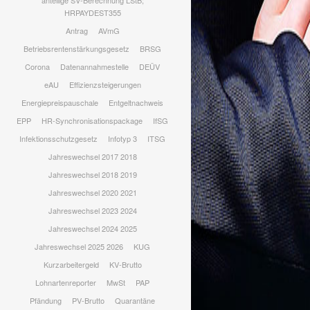
anteilige SV-Berechnung LStB;
HRPAYDEST355
Antrag
AVmG
Betriebsrentenstärkungsgesetz
BRSG
Corona
Datenannahmestelle
DEÜV
eAU
Effizienzsteigerungen
Energiepreispauschale
Entgeltnachweis
EPP
HR-Synchronisationspackage
IfSG
Infektionsschutzgesetz
Infotyp 3
ITSG
Jahreswechsel 2017 2018
Jahreswechsel 2018 2019
Jahreswechsel 2020 2021
Jahreswechsel 2023 2024
Jahreswechsel 2024 2025
Jahreswechsel 2025 2026
KUG
Kurzarbeitergeld
KV-Brutto
Lohnartenreporter
MwSt
PAP
Pfändung
PV-Brutto
Quarantäne