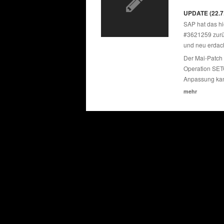
UPDATE (22.7
SAP hat das h
#3621259 zurüc
und neu erdac
Der Mai-Patch 
Operation SETC
Anpassung kan
mehr