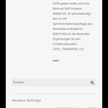
CATA geben sollte, lohnt ein
Blick auf SAP Hinweis
#2806135. Er vervollständigt
den im HR-
Synchronisationspackage aus
November enthaltenen
#2810162 um die fehlenden
Ergänzungen für den
Funktionsbaustein
CATS_TRANSFER_CO.
…
mehr
Neueste Beiträge