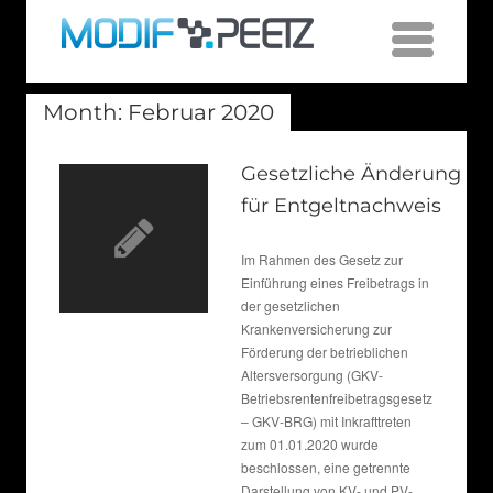
Month:
Februar 2020
Gesetzliche Änderung
für Entgeltnachweis
Im Rahmen des Gesetz zur
Einführung eines Freibetrags in
der gesetzlichen
Krankenversicherung zur
Förderung der betrieblichen
Altersversorgung (GKV-
Betriebsrentenfreibetragsgesetz
– GKV-BRG) mit Inkrafttreten
zum 01.01.2020 wurde
beschlossen, eine getrennte
Darstellung von KV- und PV-