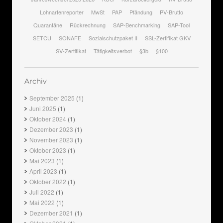
Lohnartenreporter
MwSt
PAP
Pfändung
PV-Brutto
Quarantäne
Rückrechnung
SAP-Benchmarking
SAP-Tool
SETCU
SONAFE
Sozialschutzpaket II
SSL-Zertifikat GKV
SV-Zertifikat
Tätigkeitsverbot
§3b
§100
Archiv
September 2025
(1)
Juni 2025
(1)
Oktober 2024
(1)
Dezember 2023
(1)
November 2023
(1)
Oktober 2023
(1)
Mai 2023
(1)
April 2023
(1)
Oktober 2022
(1)
Juli 2022
(1)
Mai 2022
(1)
Dezember 2021
(1)