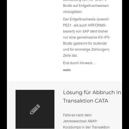
Brutto auf Entgeltnachweisen
vorzugeben.
Der Entgeltnachweis (sowohl
PE51- als auch HRFORMS-
basiert) von SAP stellt bisher
nur eine gemeinsame KV-/PV-
Brutto (getrennt für laufende
und für einmalige Zahlungen)
Zeile dar.
Erst durch Hinweis …
mehr
Lösung für Abbruch in
Transaktion CATA
Falls es nach dem
Jahreswechsel ABAP-
Kurzdumps in der Transaktion