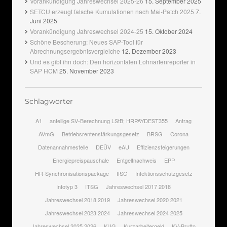
Vorankündigung Jahreswechsel 2025-26
15. September 2025
SETCU erzeugt falsche Kumulationen nach Mai-Patch 2025
7.
Juni 2025
Vorankündigung Jahreswechsel 2024-25
15. Oktober 2024
Schöne Bescherung: Neues SAP-Tool für
Abrechnungsergebnisvergleiche
12. Dezember 2023
Und es gibt ihn doch: Den horizontalen Lohnartenreporter in
SAP HCM
25. November 2023
Schlagwörter
A1
anteilige SV-Berechnung LStB; HRPAYDEST355
Antrag
AVmG
Betriebsrentenstärkungsgesetz
BRSG
Corona
Datenannahmestelle
DEÜV
eAU
Effizienzsteigerungen
Energiepreispauschale
Entgeltnachweis
EPP
HR-Synchronisationspackage
IfSG
Infektionsschutzgesetz
Infotyp 3
ITSG
Jahreswechsel 2017 2018
Jahreswechsel 2018 2019
Jahreswechsel 2020 2021
Jahreswechsel 2023 2024
Jahreswechsel 2024 2025
Jahreswechsel 2025 2026
KUG
Kurzarbeitergeld
KV-Brutto