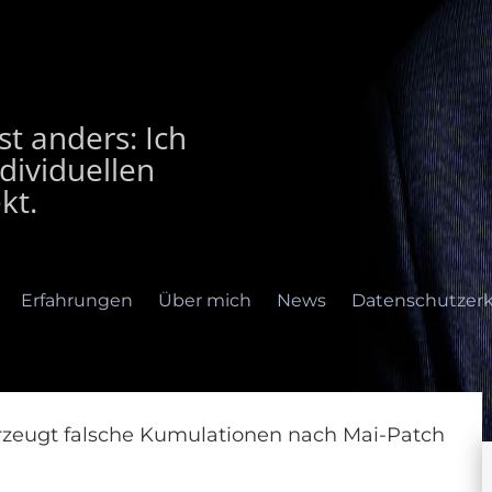
t anders: Ich
dividuellen
kt.
Erfahrungen
Über mich
News
Datenschutzerk
zeugt falsche Kumulationen nach Mai-Patch
rfahrungen
Über mich
News
Datenschutzerklär