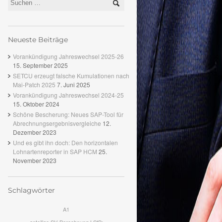
Neueste Beiträge
Vorankündigung Jahreswechsel 2025-26
15. September 2025
SETCU erzeugt falsche Kumulationen nach
Mai-Patch 2025
7. Juni 2025
Vorankündigung Jahreswechsel 2024-25
15. Oktober 2024
Schöne Bescherung: Neues SAP-Tool für
Abrechnungsergebnisvergleiche
12.
Dezember 2023
Und es gibt ihn doch: Den horizontalen
Lohnartenreporter in SAP HCM
25.
November 2023
Schlagwörter
A1