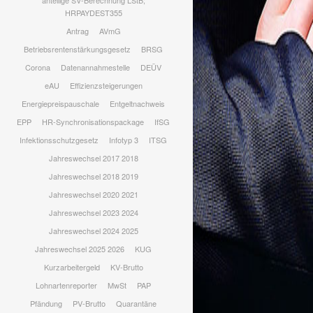
anteilige SV-Berechnung LStB;
HRPAYDEST355
Antrag
AVmG
Betriebsrentenstärkungsgesetz
BRSG
Corona
Datenannahmestelle
DEÜV
eAU
Effizienzsteigerungen
Energiepreispauschale
Entgeltnachweis
EPP
HR-Synchronisationspackage
IfSG
Infektionsschutzgesetz
Infotyp 3
ITSG
Jahreswechsel 2017 2018
Jahreswechsel 2018 2019
Jahreswechsel 2020 2021
Jahreswechsel 2023 2024
Jahreswechsel 2024 2025
Jahreswechsel 2025 2026
KUG
Kurzarbeitergeld
KV-Brutto
Lohnartenreporter
MwSt
PAP
Pfändung
PV-Brutto
Quarantäne