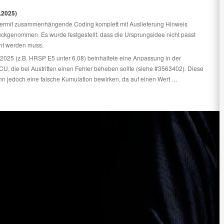
.2025)
iermit zusammenhängende Coding komplett mit Auslieferung Hinweis
kgenommen. Es wurde festgestellt, dass die Ursprungsidee nicht passt
ht werden muss.
2025 (z.B. HRSP E5 unter 6.08) beinhaltete eine Anpassung in der
U, die bei Austritten einen Fehler beheben sollte (siehe #3563402). Diese
n jedoch eine falsche Kumulation bewirken, da auf einen Wert …