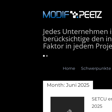
Jedes Unternehmen is
berücksichtige den in
Faktor in jedem Proje
Home
Schwerpunkte
Month:
Juni 2025
SETCU er
2025
Home
Schwerpunkte
E