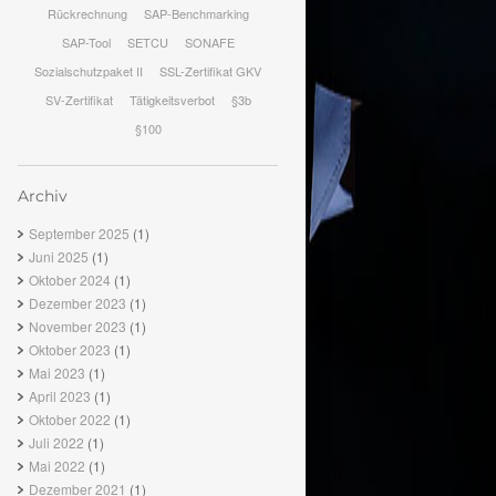
Rückrechnung
SAP-Benchmarking
SAP-Tool
SETCU
SONAFE
Sozialschutzpaket II
SSL-Zertifikat GKV
SV-Zertifikat
Tätigkeitsverbot
§3b
§100
Archiv
September 2025
(1)
Juni 2025
(1)
Oktober 2024
(1)
Dezember 2023
(1)
November 2023
(1)
Oktober 2023
(1)
Mai 2023
(1)
April 2023
(1)
Oktober 2022
(1)
Juli 2022
(1)
Mai 2022
(1)
Dezember 2021
(1)