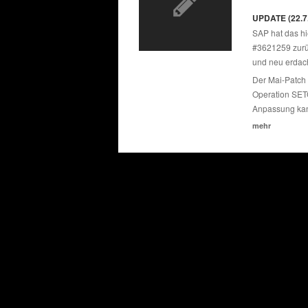
UPDATE (22.7
SAP hat das h
#3621259 zurüc
und neu erdac
Der Mai-Patch 
Operation SETC
Anpassung kan
mehr