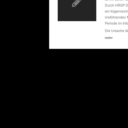
Durch HRSP D4 
ein folgenreic
irreführenden
Periode im In
Die Ursache lä
mehr