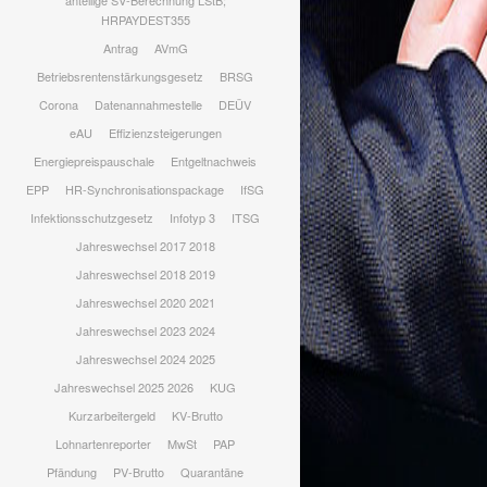
anteilige SV-Berechnung LStB;
HRPAYDEST355
Antrag
AVmG
Betriebsrentenstärkungsgesetz
BRSG
Corona
Datenannahmestelle
DEÜV
eAU
Effizienzsteigerungen
Energiepreispauschale
Entgeltnachweis
EPP
HR-Synchronisationspackage
IfSG
Infektionsschutzgesetz
Infotyp 3
ITSG
Jahreswechsel 2017 2018
Jahreswechsel 2018 2019
Jahreswechsel 2020 2021
Jahreswechsel 2023 2024
Jahreswechsel 2024 2025
Jahreswechsel 2025 2026
KUG
Kurzarbeitergeld
KV-Brutto
Lohnartenreporter
MwSt
PAP
Pfändung
PV-Brutto
Quarantäne