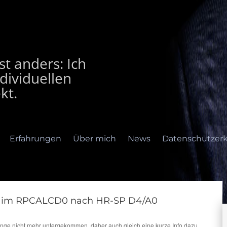
t anders: Ich
dividuellen
kt.
Erfahrungen
Über mich
News
Datenschutzerk
 im RPCALCD0 nach HR-SP D4/A0
rfahrungen
Über mich
News
Datenschutzerklär
lange nicht mehr untergekommen, daher auch gleich eine kurze Info dazu.