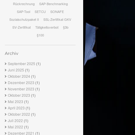
Rückrechnung
SAP-Benchmarking
SAP-Tool
SETCU
SONAFE
Sozialschutzpaket II
SSL-Zertifikat GKV
SV-Zertifikat
Tätigkeitsverbot
§3b
§100
Archiv
September 2025
(1)
Juni 2025
(1)
Oktober 2024
(1)
Dezember 2023
(1)
November 2023
(1)
Oktober 2023
(1)
Mai 2023
(1)
April 2023
(1)
Oktober 2022
(1)
Juli 2022
(1)
Mai 2022
(1)
Dezember 2021
(1)